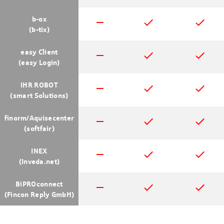
b-ox
remove
done
done
(b-tix)
easy Client
remove
done
done
(easy Login)
IHR ROBOT
remove
done
done
(smart Solutions)
finorm/Aquisecenter
remove
done
done
(softfair)
INEX
remove
done
done
(Inveda.net)
BiPROconnect
remove
done
done
(Fincon Reply GmbH)