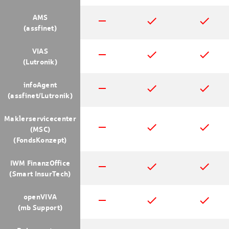
AMS
remove
done
done
(assfinet)
VIAS
remove
done
done
(Lutronik)
infoAgent
remove
done
done
(assfinet/Lutronik)
Maklerservicecenter
remove
done
done
(MSC)
(FondsKonzept)
IWM FinanzOffice
remove
done
done
(Smart InsurTech)
openVIVA
remove
done
done
(mb Support)