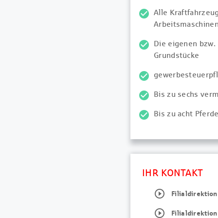
Alle Kraftfahrzeu
Arbeitsmaschinen
Die eigenen bzw. 
Grundstücke
gewerbesteuerpfl
Bis zu sechs ver
Bis zu acht Pferde
IHR KONTAKT
play_circle_outline
Filialdirekti
play_circle_outline
Filialdirekti