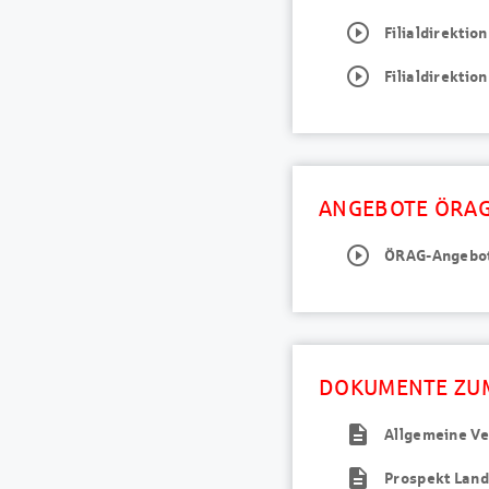
play_circle_outline
Filialdirekti
play_circle_outline
Filialdirekti
ANGEBOTE ÖRA
play_circle_outline
ÖRAG-Angebots
DOKUMENTE ZU
description
Allgemeine Ve
description
Prospekt Land