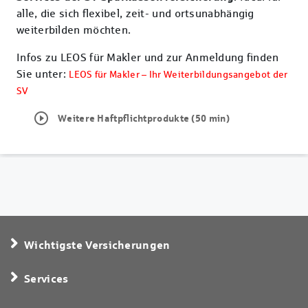
alle, die sich flexibel, zeit- und ortsunabhängig
weiterbilden möchten.
Infos zu LEOS für Makler und zur Anmeldung finden
Sie unter:
LEOS für Makler – Ihr Weiterbildungsangebot der
SV
play_circle_outline
Weitere Haftpflichtprodukte (50 min)
Wichtigste Versicherungen
Services