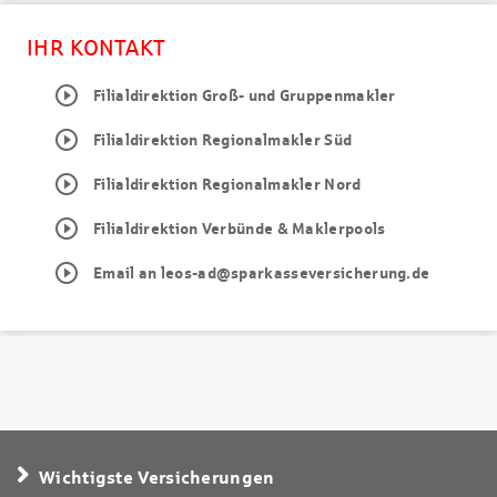
IHR KONTAKT
play_circle_outline
Filialdirektion Groß- und Gruppenmakler
play_circle_outline
Filialdirektion Regionalmakler Süd
play_circle_outline
Filialdirektion Regionalmakler Nord
play_circle_outline
Filialdirektion Verbünde & Maklerpools
play_circle_outline
Email an leos-ad@sparkasseversicherung.de
Wichtigste Versicherungen