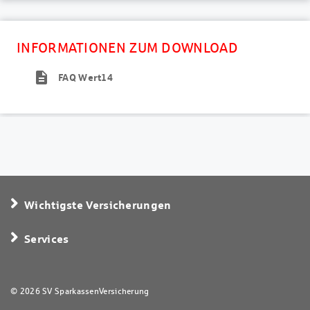
INFORMATIONEN ZUM DOWNLOAD
description
FAQ Wert14
Wichtigste Versicherungen
Services
© 2026 SV SparkassenVersicherung