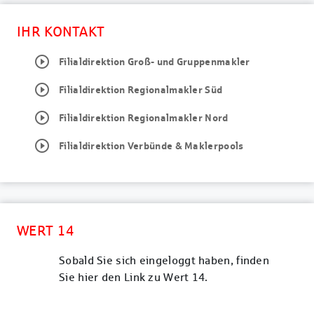
IHR KONTAKT
play_circle_outline
Filialdirektion Groß- und Gruppenmakler
play_circle_outline
Filialdirektion Regionalmakler Süd
play_circle_outline
Filialdirektion Regionalmakler Nord
play_circle_outline
Filialdirektion Verbünde & Maklerpools
WERT 14
Sobald Sie sich eingeloggt haben, finden
Sie hier den Link zu Wert 14.