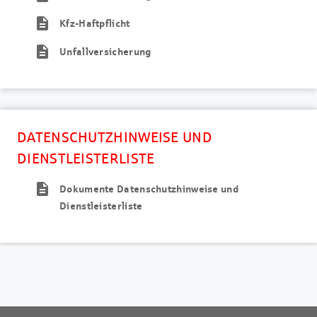
description
Kfz-Haftpflicht
description
Unfallversicherung
DATENSCHUTZHINWEISE UND
DIENSTLEISTERLISTE
description
Dokumente Datenschutzhinweise und
Dienstleisterliste