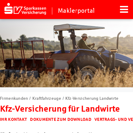
Maklerportal
Firmenkunden
Kraftfahrzeuge
Kfz-Versicherung Landwirte
Kfz-Versicherung für Landwirte
IHR KONTAKT
DOKUMENTE ZUM DOWNLOAD
VERTRAGS- UND V