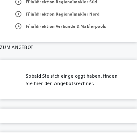
play_circle_outline
Filialdirektion Regionalmakler Süd
play_circle_outline
Filialdirektion Regionalmakler Nord
play_circle_outline
Filialdirektion Verbünde & Maklerpools
ZUM ANGEBOT
Sobald Sie sich eingeloggt haben, finden
Sie hier den Angebotsrechner.