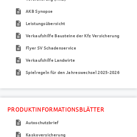
description
AKB Synopse
description
Leistungsübersicht
description
Verkaufshilfe Bausteine der Kfz Versicherung
description
Flyer SV Schadenservice
description
Verkaufshilfe Landwirte
description
Spielregeln für den Jahreswechsel 2025-2026
PRODUKTINFORMATIONSBLÄTTER
description
Autoschutzbrief
description
Kaskoversicherung