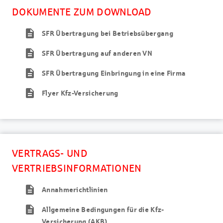
DOKUMENTE ZUM DOWNLOAD
description
SFR Übertragung bei Betriebsübergang
description
SFR Übertragung auf anderen VN
description
SFR Übertragung Einbringung in eine Firma
description
Flyer Kfz-Versicherung
VERTRAGS- UND
VERTRIEBSINFORMATIONEN
description
Annahmerichtlinien
description
Allgemeine Bedingungen für die Kfz-
Versicherung (AKB)