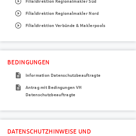
play_circle_outline
Filialdirektion Regionalmakler Süd
play_circle_outline
Filialdirektion Regionalmakler Nord
play_circle_outline
Filialdirektion Verbünde & Maklerpools
BEDINGUNGEN
description
Information Datenschutzbeauftragte
description
Antrag mit Bedingungen VH
Datenschutzbeauftragte
DATENSCHUTZHINWEISE UND